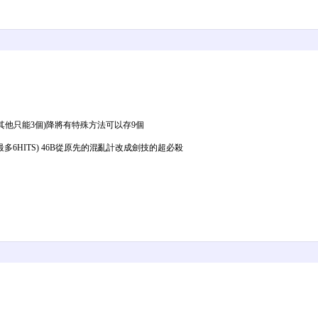
 其他只能3個)降將有特殊方法可以存9個
器最多6HITS) 46B從原先的混亂計改成劍技的超必殺