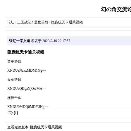
幻の角交流论坛（
论坛
›
三国战纪2·盖世英雄
› 隐庞统无卡通关视频
張辽一字文遠
发表于 2020-2-10 22:17:57
隐庞统无卡通关视频
曹军路线
XNDUzNzkxMDM1Ng==
吴军路线
XNDUzODgzNjQwMA==
横扫千军
XNDU0MDQ0MDY3Ng==
页:
[1]
查看完整版本:
隐庞统无卡通关视频