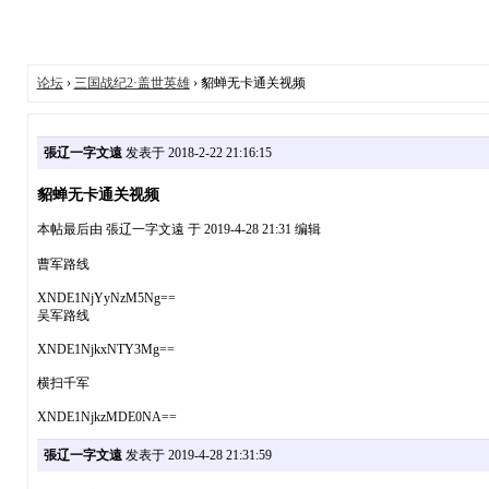
论坛
›
三国战纪2·盖世英雄
› 貂蝉无卡通关视频
張辽一字文遠
发表于 2018-2-22 21:16:15
貂蝉无卡通关视频
本帖最后由 張辽一字文遠 于 2019-4-28 21:31 编辑
曹军路线
XNDE1NjYyNzM5Ng==
吴军路线
XNDE1NjkxNTY3Mg==
横扫千军
XNDE1NjkzMDE0NA==
張辽一字文遠
发表于 2019-4-28 21:31:59