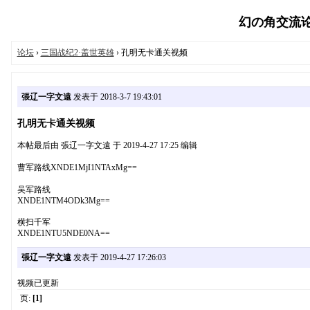
幻の角交流论坛（
论坛
›
三国战纪2·盖世英雄
› 孔明无卡通关视频
張辽一字文遠
发表于 2018-3-7 19:43:01
孔明无卡通关视频
本帖最后由 張辽一字文遠 于 2019-4-27 17:25 编辑
曹军路线XNDE1MjI1NTAxMg==
吴军路线
XNDE1NTM4ODk3Mg==
横扫千军
XNDE1NTU5NDE0NA==
張辽一字文遠
发表于 2019-4-27 17:26:03
视频已更新
页:
[1]