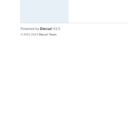
C
O
M
Powered by
Discuz!
X3.5
）
© 2001-2023
Discuz! Team
.