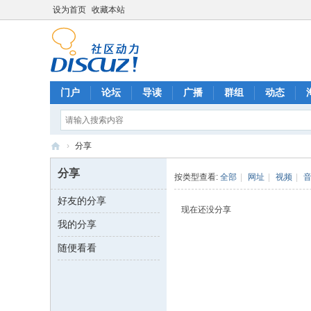
设为首页
收藏本站
门户
论坛
导读
广播
群组
动态
›
分享
幻
分享
按类型查看:
全部
|
网址
|
视频
|
の
好友的分享
角
现在还没分享
我的分享
交
流
随便看看
论
坛
（