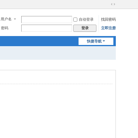
切
换
用户名
自动登录
找回密码
到
宽
密码
立即注册
登录
版
快捷导航