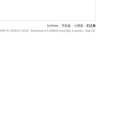
Archiver
|
手机版
|
小黑屋
|
幻之角
GMT+8, 2026-8-7 03:32
, Processed in 0.028943 second(s), 6 queries , Gzip On.