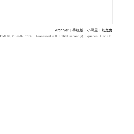
Archiver
|
手机版
|
小黑屋
|
幻之角
GMT+8, 2026-8-8 21:40
, Processed in 0.031631 second(s), 6 queries , Gzip On.