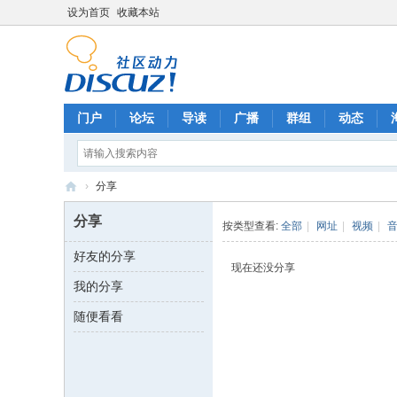
设为首页
收藏本站
门户
论坛
导读
广播
群组
动态
›
分享
幻
分享
按类型查看:
全部
|
网址
|
视频
|
の
好友的分享
角
现在还没分享
我的分享
交
流
随便看看
论
坛
（