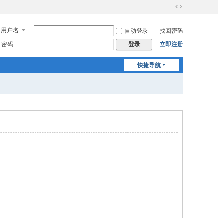
切
换
用户名
自动登录
找回密码
到
宽
密码
立即注册
登录
版
快捷导航