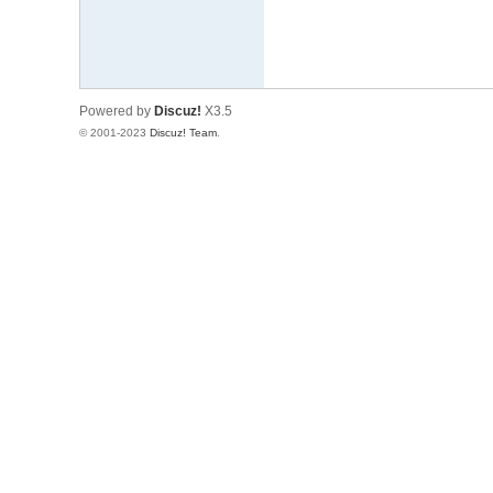
C
O
M
Powered by
Discuz!
X3.5
）
© 2001-2023
Discuz! Team
.