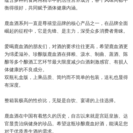
蕴含多种药食两用精华中的活性营养成分，各个风味间都平
衡得很好，共同赋予酒体健康内涵。
鹿血酒系列一直是尊禧堂品牌的核心产品之一，在品牌全面
崛起的征程中，它是先锋、是主力，深受众多消费者青睐。
爱喝鹿血酒的朋友们，对酒的要求往往更高，希望鹿血酒更
为绵柔滋补。珍酿版鹿血酒在择粮、汲水、制曲、蒸酒、陈
酿等多个酿酒工艺环节最大限度减少白酒刺激感官、有损人
体健康的不良成分。
双瓶礼盒版，上乘品质、简约而不简单的包装，送礼也显得
有深度。
整箱装极高的性价比，无疑是自饮、宴请的上佳选择。
鹿血酒在中国有着悠久的历史，自古以来就是宫廷皇族、达
官显贵治病健身的珍品。希望这瓶珍酿鹿血好酒，能满足您
对于优质养生酒的需求。