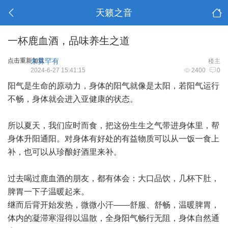
天籁之音
一杯鹿血酒，品味养生之道
点击重新加载
未算罕有
楼主
2024-6-27 15:41:15
2400
0
阳气是生命的原动力，身体的阳气就像是太阳，若阳气运行
不畅，身体就会进入亚健康的状态。
所以夏天，我们应时而食，把这份生生之气带进身体里，帮
身体升阳通阳。对身体有好处的有益物质可以从一饭一食上
补，也可以从珍酿好酒里来补。
过去喝过鹿血酒的朋友，都有体会：大口品饮，几杯下肚，
脾胃一下子温暖起来。
继而后背开始发热，微微小汗——舒服、舒畅，温暖脾胃，
体内的凝滞寒湿得以温散，全身阳气畅行无阻，身体自然通