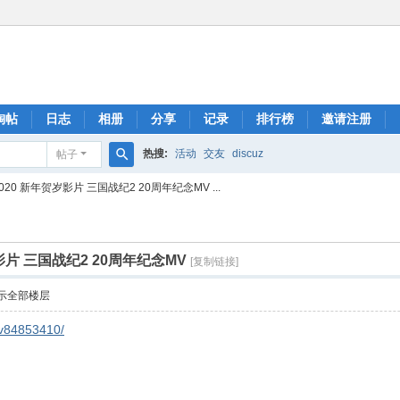
淘帖
日志
相册
分享
记录
排行榜
邀请注册
热搜:
活动
交友
discuz
帖子
搜
20 新年贺岁影片 三国战纪2 20周年纪念MV ...
索
影片 三国战纪2 20周年纪念MV
[复制链接]
示全部楼层
/av84853410/