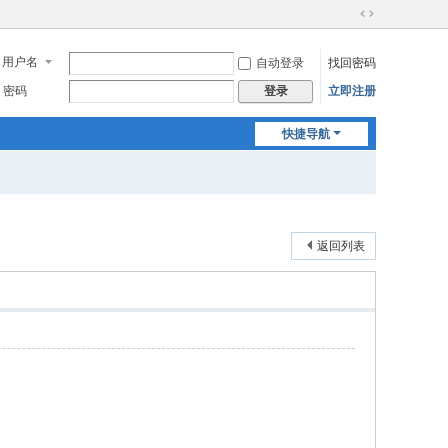
切
换
用户名
自动登录
找回密码
到
宽
密码
立即注册
登录
版
快捷导航
返回列表