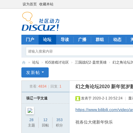
设为首页
收藏本站
门户
论坛
导读
广播
群组
动态
»
论坛
›
IGS游戏讨论区
›
三国战纪2·盖世英雄
›
幻之角论坛20
幻
发新帖
の
幻之角论坛2020 新年贺岁
查看:
4834
|
回复:
1
角
交
張辽一字文遠
发表于 2020-2-1 20:52:24
|
显
流
https://www.bilibili.com/video
论
28
12
353
祝各位大佬新年快乐
坛
主题
回帖
积分
（