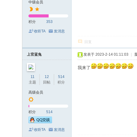
中级会员
C
O
积分
353
M
收听TA
发消息
）
回复
上官蓝兔
发表于 2023-2-14 01:11:03
|
我来了
11
12
514
主题
回帖
积分
高级会员
积分
514
收听TA
发消息