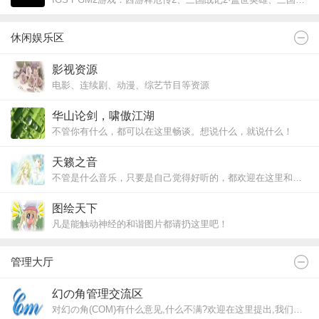
休闲娱乐区
影视资源
电影、连续剧、动漫、综艺节目等资源
华山论剑，啸傲江湖
不管你有什么，都可以在这里畅谈。想说什么，就说什么！
天籁之音
不管是什么音乐，只要是自己觉得好听的，都欢迎在这里和大家一起分享^_^
图绘天下
凡是能触动神经的和谐图片都请扔这里吧！
管理大厅
幻の角管理交流区
对幻の角(COM)有什么意见,什么不满?欢迎在这里提出,我们会尽快答复和处理的^_^